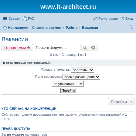
www.it-architect.ru
Ссылки
FAQ
Регистрация
Вход
На главную
Список форумов
Работа
Вакансии
ои
Вакансии
ск
Новая тема
0 тем • Страница
1
из
1
В этом форуме нет сообщений.
Показать темы за:
Поле сортировки
Перейти
КТО СЕЙЧАС НА КОНФЕРЕНЦИИ
Сейчас этот форум просматривают: нет зарегистрированных пользователей и 1
гость
ПРАВА ДОСТУПА
Вы
не можете
начинать темы