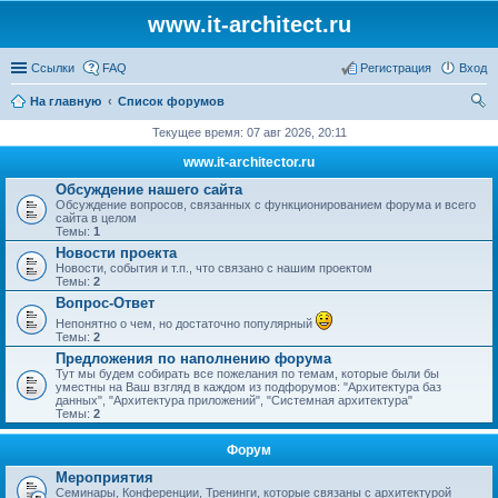
www.it-architect.ru
Ссылки
FAQ
Регистрация
Вход
На главную
Список форумов
ои
Текущее время: 07 авг 2026, 20:11
ск
www.it-architector.ru
Обсуждение нашего сайта
Обсуждение вопросов, связанных с функционированием форума и всего
сайта в целом
Темы:
1
Новости проекта
Новости, события и т.п., что связано с нашим проектом
Темы:
2
Вопрос-Ответ
Непонятно о чем, но достаточно популярный
Темы:
2
Предложения по наполнению форума
Тут мы будем собирать все пожелания по темам, которые были бы
уместны на Ваш взгляд в каждом из подфорумов: "Архитектура баз
данных", "Архитектура приложений", "Системная архитектура"
Темы:
2
Форум
Мероприятия
Семинары, Конференции, Тренинги, которые связаны с архитектурой