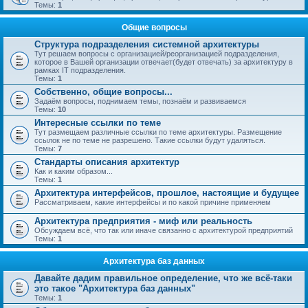
Темы:
1
Общие вопросы
Структура подразделения системной архитектуры
Тут решаем вопросы с организацией/реорганизацией подразделения,
которое в Вашей организации отвечает(будет отвечать) за архитектуру в
рамках IT подразделения.
Темы:
1
Собственно, общие вопросы...
Задаём вопросы, поднимаем темы, познаём и развиваемся
Темы:
10
Интересные ссылки по теме
Тут размещаем различные ссылки по теме архитектуры. Размещение
ссылок не по теме не разрешено. Такие ссылки будут удаляться.
Темы:
7
Стандарты описания архитектур
Как и каким образом...
Темы:
1
Архитектура интерфейсов, прошлое, настоящие и будущее
Рассматриваем, какие интерфейсы и по какой причине применяем
Архитектура предприятия - миф или реальность
Обсуждаем всё, что так или иначе связанно с архитектурой предприятий
Темы:
1
Архитектура баз данных
Давайте дадим правильное определение, что же всё-таки
это такое "Архитектура баз данных"
Темы:
1