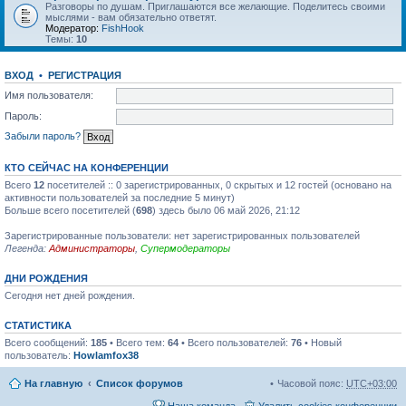
Разговоры по душам. Приглашаются все желающие. Поделитесь своими
мыслями - вам обязательно ответят.
Модератор:
FishHook
Темы:
10
ВХОД
•
РЕГИСТРАЦИЯ
Имя пользователя:
Пароль:
Забыли пароль?
КТО СЕЙЧАС НА КОНФЕРЕНЦИИ
Всего
12
посетителей :: 0 зарегистрированных, 0 скрытых и 12 гостей (основано на
активности пользователей за последние 5 минут)
Больше всего посетителей (
698
) здесь было 06 май 2026, 21:12
Зарегистрированные пользователи: нет зарегистрированных пользователей
Легенда:
Администраторы
,
Супермодераторы
ДНИ РОЖДЕНИЯ
Сегодня нет дней рождения.
СТАТИСТИКА
Всего сообщений:
185
• Всего тем:
64
• Всего пользователей:
76
• Новый
пользователь:
Howlamfox38
На главную
Список форумов
Часовой пояс:
UTC+03:00
Наша команда
Удалить cookies конференции