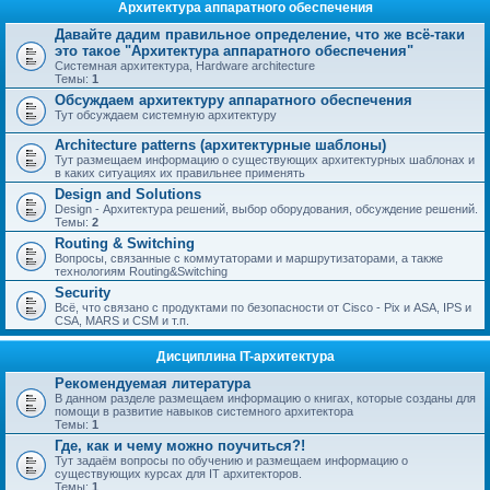
Архитектура аппаратного обеспечения
Давайте дадим правильное определение, что же всё-таки
это такое "Архитектура аппаратного обеспечения"
Системная архитектура, Hardware architecture
Темы:
1
Обсуждаем архитектуру аппаратного обеспечения
Тут обсуждаем системную архитектуру
Architecture patterns (архитектурные шаблоны)
Тут размещаем информацию о существующих архитектурных шаблонах и
в каких ситуациях их правильнее применять
Design and Solutions
Design - Архитектура решений, выбор оборудования, обсуждение решений.
Темы:
2
Routing & Switching
Вопросы, связанные с коммутаторами и маршрутизаторами, а также
технологиям Routing&Switching
Security
Всё, что связано с продуктами по безопасности от Cisco - Pix и ASA, IPS и
CSA, MARS и CSM и т.п.
Дисциплина IT-архитектура
Рекомендуемая литература
В данном разделе размещаем информацию о книгах, которые созданы для
помощи в развитие навыков системного архитектора
Темы:
1
Где, как и чему можно поучиться?!
Тут задаём вопросы по обучению и размещаем информацию о
существующих курсах для IT архитекторов.
Темы:
1