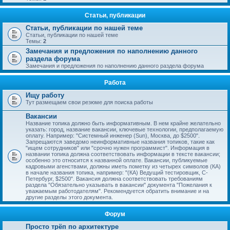
Статьи, публикации
Статьи, публикации по нашей теме
Статьи, публикации по нашей теме
Темы:
2
Замечания и предложения по наполнению данного
раздела форума
Замечания и предложения по наполнению данного раздела форума
Работа
Ищу работу
Тут размещаем свои резюме для поиска работы
Вакансии
Название топика должно быть информативным. В нем крайне желательно
указать: город, название вакансии, ключевые технологии, предполагаемую
оплату. Например: "Системный инженер (Sun), Москва, до $2500".
Запрещаются заведомо неинформативные названия топиков, такие как
"ищем сотрудников" или "срочно нужен программист". Информация в
названии топика должна соответствовать информации в тексте вакансии;
особенно это относится к названной оплате. Вакансии, публикуемые
кадровыми агенствами, должны иметь пометку из четырех символов (КА)
в начале названия топика, например: "(КА) Ведущий тестировщик, С-
Петербург, $2500". Вакансия должна соответствовать требованиям
раздела "Обязательно указывать в вакансии" документа "Пожелания к
уважаемым работодателям". Рекомендуется обратить внимание и на
другие разделы этого документа.
Форум
Просто трёп по архитектуре