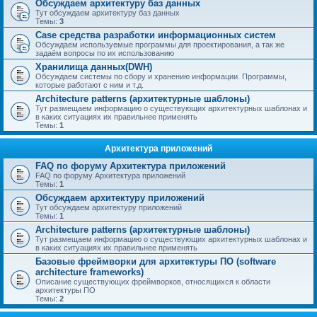
Обсуждаем архитектуру баз данных
Тут обсуждаем архитектуру баз данных
Темы:
3
Case средства разработки информационных систем
Обсуждаем используемые программы для проектирования, а так же
задаём вопросы по их использованию
Хранилища данных(DWH)
Обсуждаем системы по сбору и хранению информации. Программы,
которые работают с ним и т.д.
Architecture patterns (архитектурные шаблоны)
Тут размещаем информацию о существующих архитектурных шаблонах и
в каких ситуациях их правильнее применять
Темы:
1
Архитектура приложений
FAQ по форуму Архитектура приложений
FAQ по форуму Архитектура приложений
Темы:
1
Обсуждаем архитектуру приложений
Тут обсуждаем архитектуру приложений
Темы:
1
Architecture patterns (архитектурные шаблоны)
Тут размещаем информацию о существующих архитектурных шаблонах и
в каких ситуациях их правильнее применять
Базовые фреймворки для архитектуры ПО (software
architecture frameworks)
Описание существующих фреймворков, относящихся к области
архитектуры ПО
Темы:
2